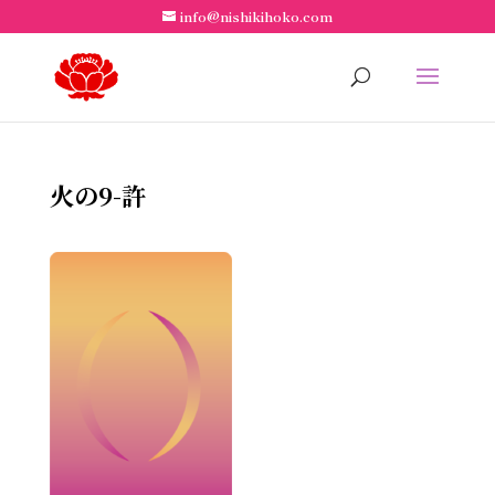
info@nishikihoko.com
火の9-許