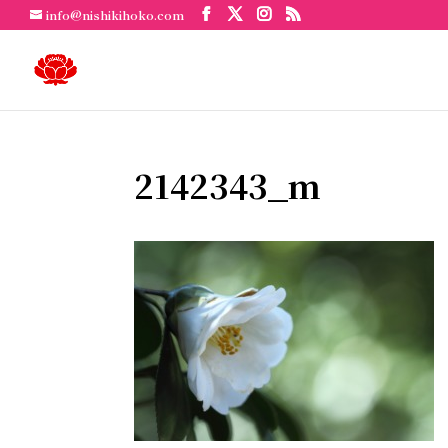
info@nishikihoko.com
2142343_m