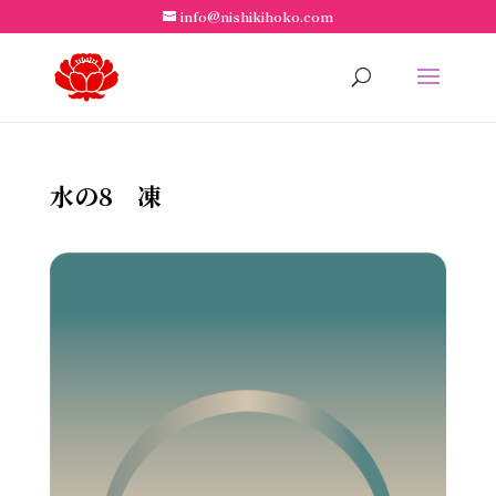
info@nishikihoko.com
水の8 凍