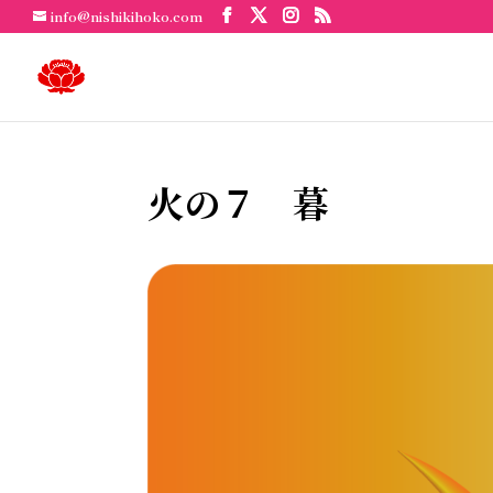
info@nishikihoko.com
火の７ 暮