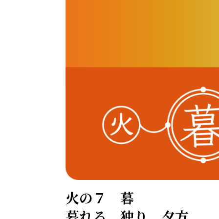
火の７ 暮
暮れる 独り 夕方