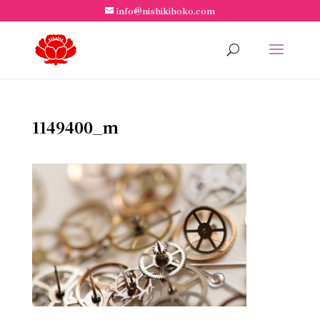
info@nishikihoko.com
1149400_m