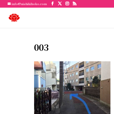
info@nishikihoko.com
003