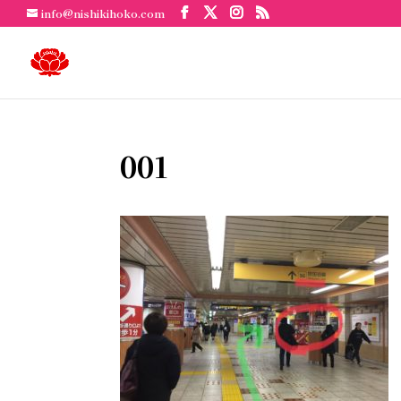
info@nishikihoko.com
001