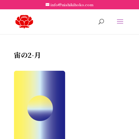
info@nishikihoko.com
宙の2-月