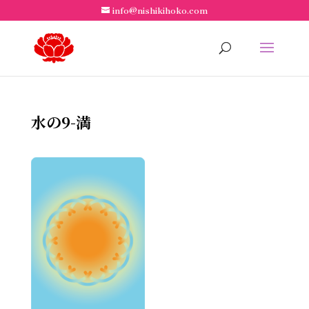
info@nishikihoko.com
水の9-満