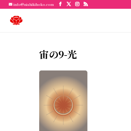
info@nishikihoko.com
宙の9-光